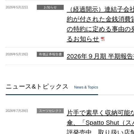
2026年5月22日
お知らせ
（経過開示）連結子会
約が付された金銭消費
の特約に定める事由の
るお知らせ
2026年5月19日
有価証券報告書
2026年９月期 半期報
ニュース&トピックス
News & Topics
2026年7月29日
スーツセレクト
片手で素早く収納可能
傘、「Spatto Shu
評発売中、取り扱い店